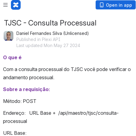
Open in app
TJSC - Consulta Processual
Daniel Fernandes Silva (Unlicensed)
Published in Plexi API
Last updated Mon May 27 2024
O que é 
Com a consulta processual do TJSC você pode verificar o 
andamento processual.
Sobre a requisição:
Método: POST
Endereço:   URL Base +  /api/maestro/tjsc/consulta-
processual
URL Base: