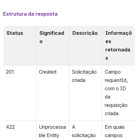
Estrutura da resposta
Status
Significad
Descrição
Informaçõ
o
es 
retornada
s
201
Created
Solicitação 
Campo 
criada
requestId, 
com o ID 
da 
requisição 
criada.
422
Unprocessa
A 
Em quais 
ble Entity
solicitação 
campos 